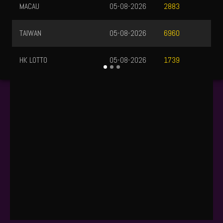
05-08-2026
KENTUCKY MID
2883
05-08-2026
KENTUCKY EVE
6960
05-08-2026
OREGON 03
1739