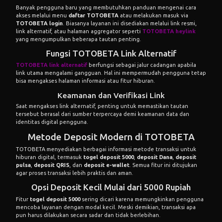
Banyak pengguna baru yang membutuhkan panduan mengenai cara
akses melalui menu
daftar TOTOBETA
atau melakukan masuk via
TOTOBETA login
. Biasanya layanan ini disediakan melalui link resmi,
link alternatif, atau halaman aggregator seperti
TOTOBETA heylink
yang mengumpulkan beberapa tautan penting.
Fungsi TOTOBETA Link Alternatif
TOTOBETA link alternatif
berfungsi sebagai jalur cadangan apabila
link utama mengalami gangguan. Hal ini mempermudah pengguna tetap
bisa mengakses halaman informasi atau fitur hiburan.
Keamanan dan Verifikasi Link
Saat mengakses link alternatif, penting untuk memastikan tautan
tersebut berasal dari sumber terpercaya demi keamanan data dan
identitas digital pengguna.
Metode Deposit Modern di TOTOBETA
TOTOBETA menyediakan berbagai informasi metode transaksi untuk
hiburan digital, termasuk
togel deposit 5000
,
deposit Dana
,
deposit
pulsa
,
deposit QRIS
, dan
deposit e-wallet
. Semua fitur ini ditujukan
agar proses transaksi lebih praktis dan aman.
Opsi Deposit Kecil Mulai dari 5000 Rupiah
Fitur
togel deposit 5000
sering dicari karena memungkinkan pengguna
mencoba layanan dengan modal kecil. Meski demikian, transaksi apa
pun harus dilakukan secara sadar dan tidak berlebihan.