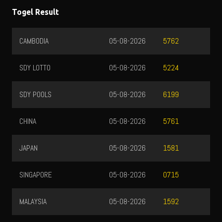
Togel Result
05-08-2026
HK POOLS
5762
05-08-2026
CAROLINA DAY
5224
05-08-2026
CAROLINA EVE
6199
05-08-2026
TOTO WUHAN
5761
05-08-2026
HK SIANG
1581
05-08-2026
FLORIDA MID
0715
05-08-2026
FLORIDA EVE
1592