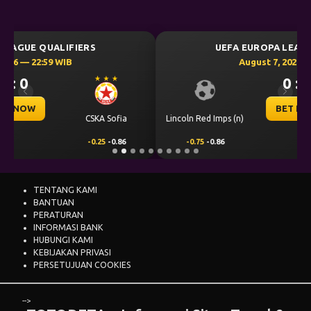
UEFA EUROPA LEAGUE QUALIFIERS
August 7, 2026 — 00:00 WIB
0 : 0
Previous
Next
BET NOW
Lincoln Red Imps (n)
Omonia Nicosia
-0.75
-0.86
0.75
0.68
TENTANG KAMI
BANTUAN
PERATURAN
INFORMASI BANK
HUBUNGI KAMI
KEBIJAKAN PRIVASI
PERSETUJUAN COOKIES
-->