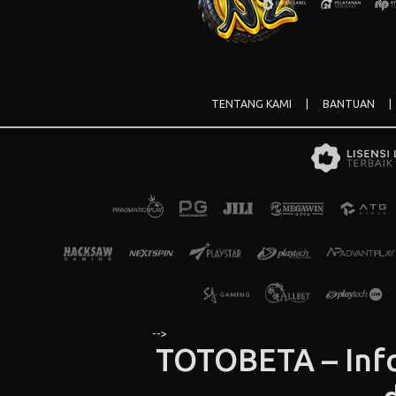
TENTANG KAMI
|
BANTUAN
|
-->
TOTOBETA – Infor