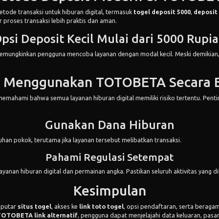
de transaksi untuk hiburan digital, termasuk
togel deposit 5000
,
deposit
ar proses transaksi lebih praktis dan aman.
psi Deposit Kecil Mulai dari 5000 Rupi
memungkinkan pengguna mencoba layanan dengan modal kecil. Meski demikian, 
s Menggunakan TOTOBETA Secara B
mahami bahwa semua layanan hiburan digital memiliki risiko tertentu. Penti
Gunakan Dana Hiburan
han pokok, terutama jika layanan tersebut melibatkan transaksi.
Pahami Regulasi Setempat
layanan hiburan digital dan permainan angka. Pastikan seluruh aktivitas yang d
Kesimpulan
eputar
situs togel
, akses ke
link toto togel
, opsi pendaftaran, serta beragam
OTOBETA link alternatif
, pengguna dapat menjelajahi data keluaran, pasa