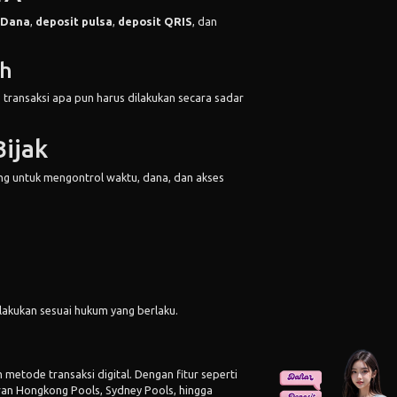
 Dana
,
deposit pulsa
,
deposit QRIS
, dan
ah
transaksi apa pun harus dilakukan secara sadar
ijak
ng untuk mengontrol waktu, dana, dan akses
ilakukan sesuai hukum yang berlaku.
 metode transaksi digital. Dengan fitur seperti
ran Hongkong Pools, Sydney Pools, hingga