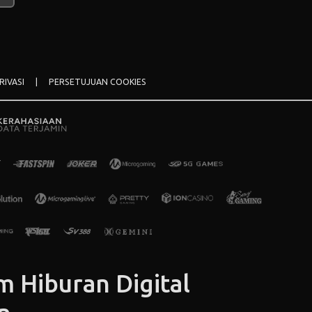
RIVASI
|
PERSETUJUAN COOKIES
m Hiburan Digital