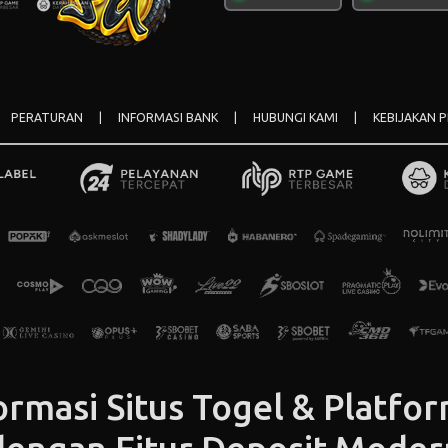
PERATURAN
|
INFORMASI BANK
|
HUBUNGI KAMI
|
KEBIJAKAN P
masi Situs Togel & Platfor