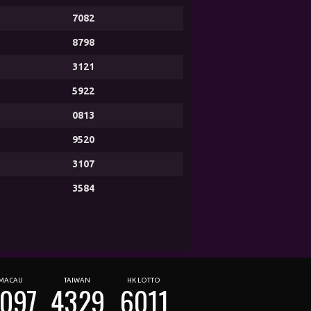
7082
8798
3121
5922
0813
9520
3107
3584
MACAU
TAIWAN
HK LOTTO
097
4329
6011