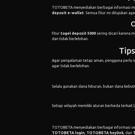
TOTOBETA menyediakan berbagai informasi meto
deposit e-wallet
. Semua fitur ini ditujukan ag
O
Fitur
togel deposit 5000
sering dicari karena 
dan tidak berlebihan.
Tip
Agar pengalaman tetap aman, pengguna perlu me
agar tidak berlebihan.
Selalu gunakan dana hiburan, bukan dana kebutu
Setiap wilayah memiliki aturan berbeda terkait 
TOTOBETA menyediakan berbagai informasi s
TOTOBETA login
,
TOTOBETA heylink
, dan
T