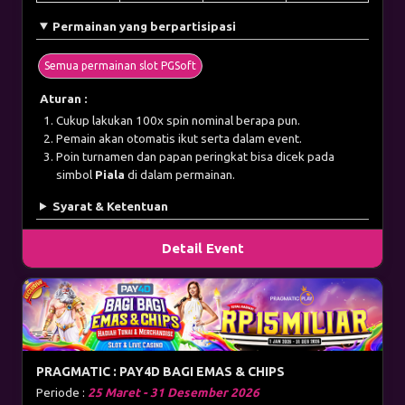
Permainan yang berpartisipasi
Semua permainan slot PGSoft
Aturan :
Cukup lakukan 100x spin nominal berapa pun.
Pemain akan otomatis ikut serta dalam event.
Poin turnamen dan papan peringkat bisa dicek pada
simbol
Piala
di dalam permainan.
Syarat & Ketentuan
Detail Event
PRAGMATIC : PAY4D BAGI EMAS & CHIPS
Periode :
25 Maret - 31 Desember 2026