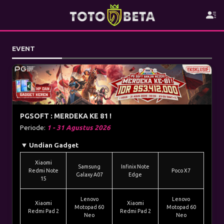
EVENT
PGSOFT : MERDEKA KE 81 !
Periode:
1 - 31 Agustus 2026
Undian Gadget
Xiaomi
Samsung
Infinix Note
Redmi Note
Poco X7
Galaxy A07
Edge
15
Lenovo
Lenovo
Xiaomi
Xiaomi
Motopad 60
Motopad 60
Redmi Pad 2
Redmi Pad 2
Neo
Neo