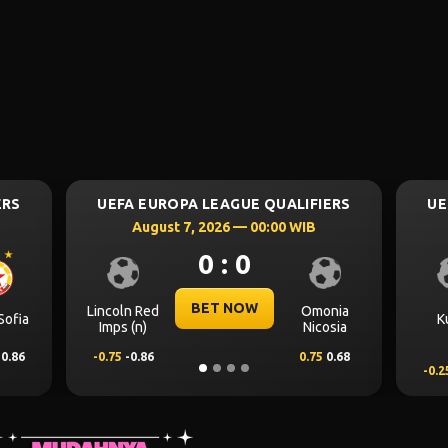
OREGON 06
OREGON 09
OREGON 12
NEWYORK MID
NEWYORK EV
9723
3294
8891
7082
922
6/8/2026
5/8/2026
5/8/2026
6/8/2026
5/8/2026
ERS
UEFA EUROPA LEAGUE QUALIFIERS
UE
August 7, 2026 — 00:45 WIB
0 : 0
BET NOW
t of
Red
PAOK
Anderlecht
thian
Sal
-0.90
0.75
0.88
-0.75
0.94
1