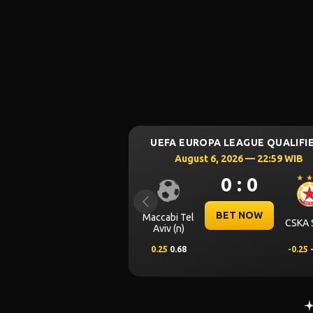
UEFA EUROPA LEAGUE QUALIFI
August 7, 2026 — 02:00 WIB
0 : 0
Previous
BET NOW
Hear
Benfica
Midlo
2.25
0.72
-2.25