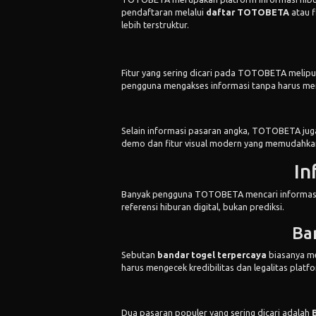
pendaftaran melalui
daftar TOTOBETA
atau f
lebih terstruktur.
Fitur yang sering dicari pada TOTOBETA meliputi
pengguna mengakses informasi tanpa harus men
Selain informasi pasaran angka, TOTOBETA juga
demo dan fitur visual modern yang memudahka
In
Banyak pengguna TOTOBETA mencari informasi me
referensi hiburan digital, bukan prediksi.
Ba
Sebutan
bandar togel terpercaya
biasanya me
harus mengecek kredibilitas dan legalitas platf
Dua pasaran populer yang sering dicari adalah
disajikan dengan cepat agar pengguna dapat m