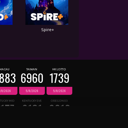
Spire+
MACAU
TAIWAN
HK LOTTO
883
6960
1739
/8/2026
5/8/2026
5/8/2026
TUCKY MID
KENTUCKY EVE
OREGON 03
157
8131
9016
/8/2026
5/8/2026
6/8/2026