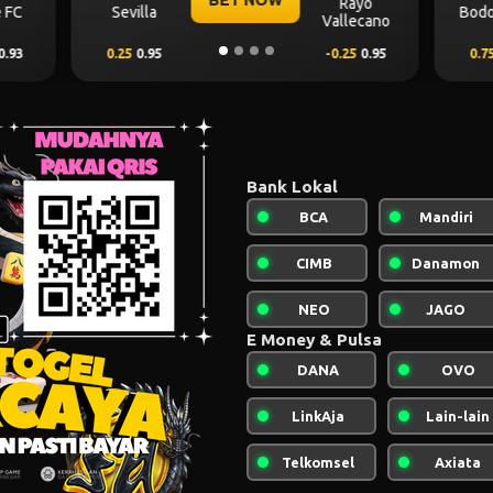
BET NOW
Kaira
afe
Celta Vigo
Osasuna
0.67
0.25
0.76
-0.25
-0.86
0.0
 Super Chance
Keno Bonus Number
Crash Bon
Bank Lokal
BCA
Mandiri
CIMB
Danamon
NEO
JAGO
Keno
Wheel
Limbo
E Money & Pulsa
DANA
OVO
LinkAja
Lain-lain
Telkomsel
Axiata