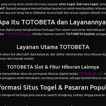
 yang sering dicari untuk informasi seputar
situs togel
,
link toto togel
, sert
tif
. Banyak pengguna memanfaatkan layanan ini untuk mendapatkan referens
mey West M
Crazy Hunter
Secret Trea
an apa pun tetap harus dilakukan secara bijak dan sesuai regulasi wilayah ma
Apa Itu TOTOBETA dan Layanannya
digital yang menghadirkan berbagai fitur seperti pencarian data keluaran a
itur
TOTOBETA login
. Melalui halaman seperti
TOTOBETA heylink
, pengg
Layanan Utama TOTOBETA
 akses link alternatif, data keluaran, dan daftar rekomendasi situs hiburan 
cari dari banyak sumber.
e Gems Scratch
Boxing Extravaganza
Super Ace Sc
TOTOBETA Slot & Fitur Hiburan Lainnya
 menyediakan akses ke permainan hiburan digital melalui
TOTOBETA slot
. 
n pengguna untuk memahami cara kerja permainan sebagai bentuk hiburan se
formasi Situs Togel & Pasaran Popu
ngenai berbagai jenis pasaran seperti Hongkong, Sydney, hingga pasaran re