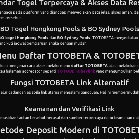
ndar Togel Terpercaya & Akses Data Re
rls of Bingo
Go Goal Bingo
Bingo Adven
ngacu pada platform yang dianggap menyediakan data jelas, akses aman, da
orm tersebut.
BO Togel Hongkong Pools & BO Sydney Pool
BO togel Hongkong Pools
dan
BO Sydney Pools
. TOTOBETA menyediakan re
engikuti jadwal pembaruan angka dengan mudah.
Menu Daftar TOTOBETA & TOTOBET
uan mengenai cara akses melalui menu
daftar TOTOBETA
atau melakukan 
f, atau halaman aggregator seperti
TOTOBETA heylink
yang mengumpulkan beb
uper Bingo
Lucky Bingo
Calaca Bi
Fungsi TOTOBETA Link Alternatif
 jalur cadangan apabila link utama mengalami gangguan. Hal ini mempermud
Keamanan dan Verifikasi Link
memastikan tautan tersebut berasal dari sumber terpercaya demi keamanan data
etode Deposit Modern di TOTOBE