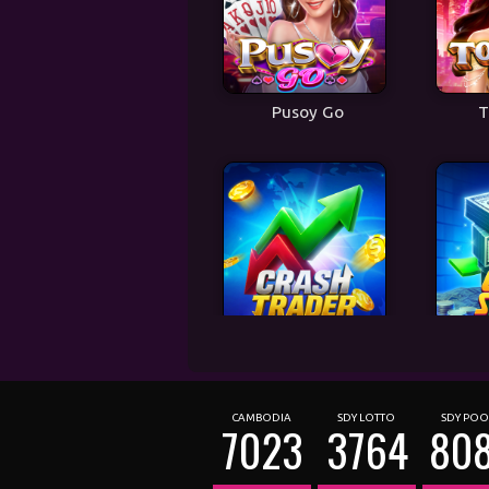
Pusoy Go
T
Crash Trader
C
CAMBODIA
SDY LOTTO
SDY POO
7023
3764
80