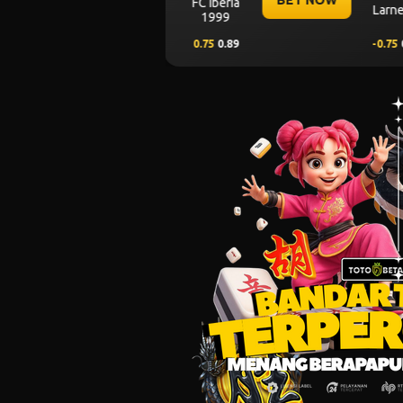
BET NOW
Alaves
Get
0.00
0.57
0.00
-
Keno Extra Bet
Keno
Plinko