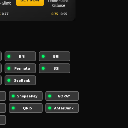
BET NOW
t Almaty
Levski Sofia
(n)
0
0.76
0.00
-0.94
us
Mines Gold
BNI
BRI
Permata
BSI
SeaBank
HILO
ShopeePay
GOPAY
QRIS
AntarBank