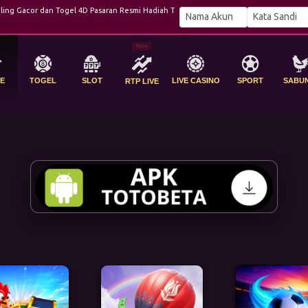
r dan Togel 4D Pasaran Resmi Hadiah Terbesar TOTOBETA. Link Alternatif Daftar log
Baru
E
TOGEL
SLOT
LIVE CASINO
SPORT
SABU
RTP LIVE